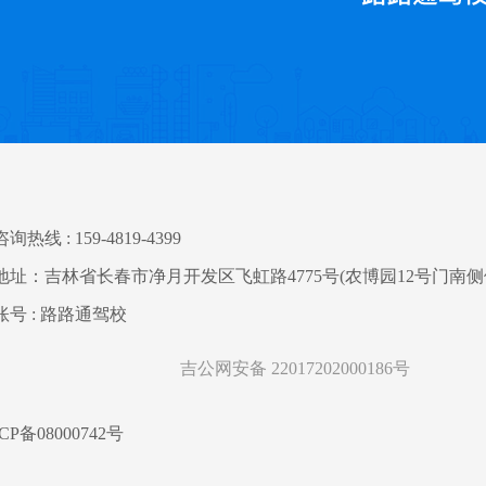
热线 : 159-4819-4399
地址：吉林省长春市净月开发区飞虹路4775号(农博园12号门南侧
号 : 路路通驾校
吉公网安备 22017202000186号
CP备08000742号