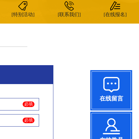
[特别活动]
[联系我们]
[在线报名]
在线留言
必填
必填