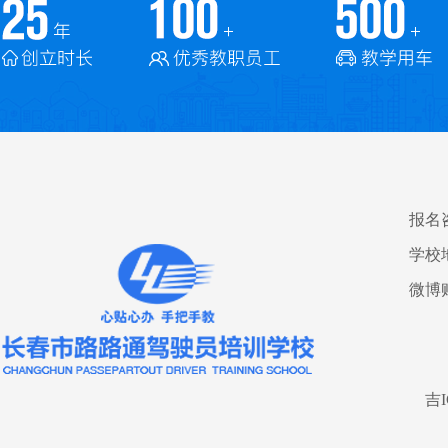
报名咨询
学校
微博账
吉I